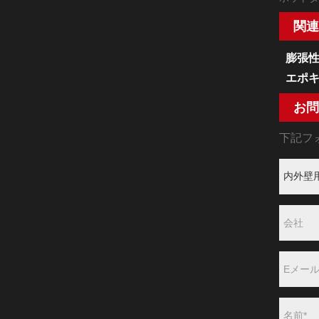
関連
膨張
エポ
お問
下記フ