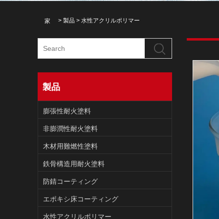
>
製品
>
水性アクリルポリマー
家
製品
膨張性耐火塗料
非膨潤性耐火塗料
木材用難燃性塗料
鉄骨構造用耐火塗料
防錆コーティング
エポキシ床コーティング
水性アクリルポリマー