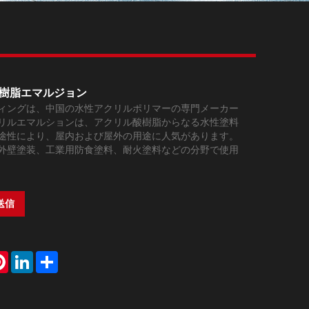
Live
樹脂エマルジョン
ィングは、中国の水性アクリルポリマーの専門メーカー
リルエマルションは、アクリル酸樹脂からなる水性塗料
途性により、屋内および屋外の用途に人気があります。
外壁塗装、工業用防食塗料、耐火塗料などの分野で使用
送信
atsApp
Pinterest
LinkedIn
Share