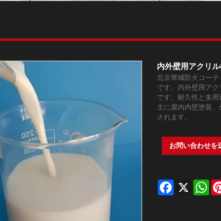
内外壁用アクリル
北京華城防火コーテ
です。内外壁用アク
です。耐久性と多用
主に屋内内壁塗装、
されます。
お問い合わせを
Facebook
X
Wh