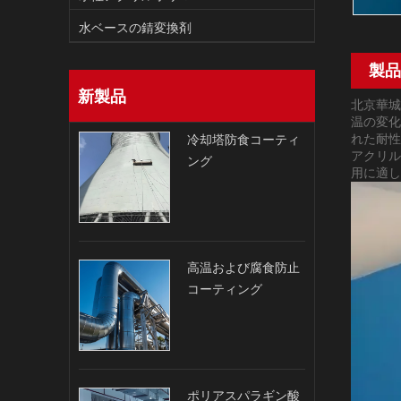
水ベースの錆変換剤
製品
新製品
北京華城
温の変化
れた耐性
冷却塔防食コーティ
アクリル
ング
用に適
高温および腐食防止
コーティング
ポリアスパラギン酸