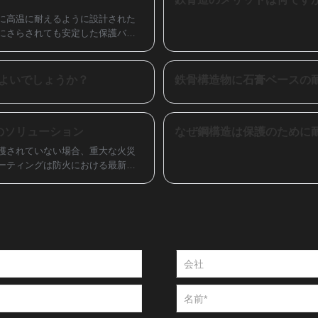
塗布すると、エマルションは砂の粒子に浸
に高温に耐えるように設計された
透し、粒子を結合してより強力なマトリッ
にさらされても安定した保護バリ
クスを形成します。これにより砂の安定性
が向上し、風や水による砂のズレや流失を
点、制限、設置プロセス、および
防ぎます。
してどのように信頼できるソリューシ
よいでしょうか？
のソリューション
なぜ鋼構造は保護のために
護されていない場合、重大な火災
ーティングは防火における最新の
い効果的な方法を提供します。