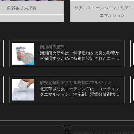
鉄骨梁防火塗装
リアルストーンペイント用アク
エマルション
鋼用耐火塗料
鋼用耐火塗料は、鋼構造物を火災の影響か
ら保護するために特別に設計されたコーテ
ィングの一種です。このタイプの塗料は、
高温に耐え、鋼鉄表面への延焼を防止また
は遅延できる保護バリアを提供するように
配合されています。
砂安定剤用アクリル樹脂エマルジョン
北京華城防火コーティングは、コーティン
グエマルション、消泡剤、湿潤分散剤増粘
剤、その他の水性添加剤シリーズ製品のメ
ーカーです。砂安定化エマルジョンは、砂
表面の安定性と強度を向上させるために設
計された特殊な製品です。これは通常、砂
の凝集性、圧縮性、浸食や移動に対する耐
性を強化するための添加剤と結合剤を含む
水ベースのエマルションです。砂の表面に
鉄骨造のメリットは何です