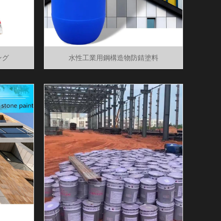
ング
水性工業用鋼構造物防錆塗料