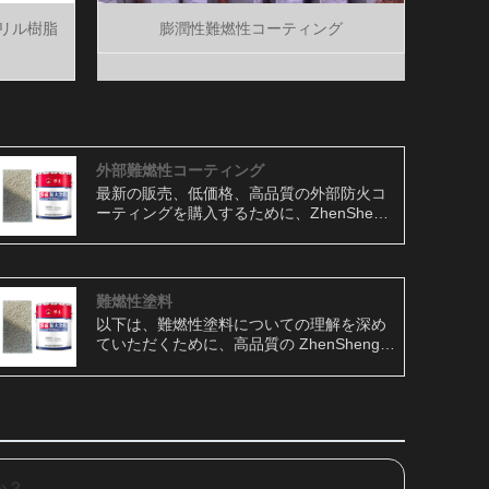
リル樹脂
膨潤性難燃性コーティング
外部難燃性コーティング
最新の販売、低価格、高品質の外部防火コ
ーティングを購入するために、ZhenSheng
にお越しいただくことを歓迎します。 外壁
難燃塗装とは、耐火性の高い塗装であり、
次のような特徴や特徴があります。 1. 高温
耐性：外部耐火コーティングは、高温環境
難燃性塗料
下でもその物理的および化学的特性を変化
以下は、難燃性塗料についての理解を深め
させずに維持し、火災の発生と延焼を効果
ていただくために、高品質の ZhenSheng
的に防止できます。 2.優れた防火性能：外
難燃性塗料の紹介です。 難燃性塗料は、膨
部防火コーティングは優れた防火性能を備
張性塗料または耐火性塗料とも呼ばれ、表
えており、火災を効果的に抑制し、火災の
面に特定のレベルの防火性を提供するため
広がりを遅らせ、人員と財産の安全を確保
に配合されたコーティングです。これらの
します。
塗料は、炎の広がりを遅らせ、塗布された
表面の可燃性を制限するように設計されて
います。これらの塗料を塗布すると、表面
か？