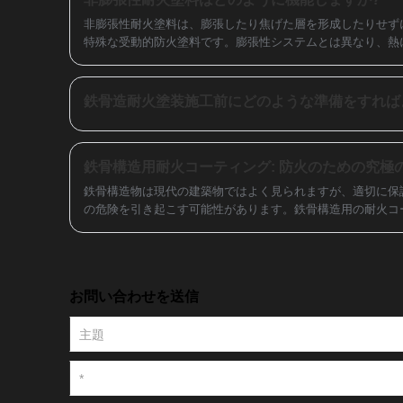
非膨張性耐火塗料は、膨張したり焦げた層を形成したりせず
特殊な受動的防火塗料です。膨張性システムとは異なり、熱
アを維持します。この記事では、その仕組み、使用場所、利
ZhengSheng のような企業が産業用火災安全の課題に対
ョンを提供しているかについて説明します。
鉄骨造耐火塗装施工前にどのような準備をすれば
鉄骨構造用耐火コーティング: 防火のための究極
鉄骨構造物は現代の建築物ではよく見られますが、適切に保
の危険を引き起こす可能性があります。鉄骨構造用の耐火コ
技術革新であり、火災の際に鉄骨構造を保護する信頼性の高
お問い合わせを送信