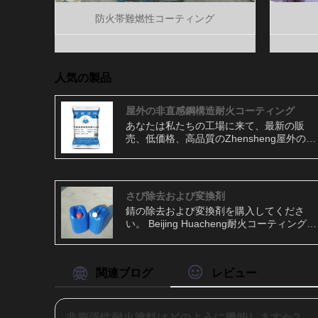
防火帯難燃性コーティング
人気の製品
屋外の非直感鋼構造耐火コーティング
あなたは私たちの工場に来て、最新の販
売、低価格、高品質のZhensheng屋外の非
直感鋼構造耐火コーティングを購入するこ
とを歓迎します。 屋外の非混在鋼構造耐火
コーティングは、腸の表面に依存せずに鋼
の表面に防火を提供する特殊なコーティン
さび除去および変換剤
グです。これらのコーティングは、高温に
錆の除去および変換剤を購入してくださ
耐え、炎の拡散を防ぐように設計されてお
い。 Beijing Huacheng耐火コーティング
り、鋼構造を保護し、火災中の負荷を維持
Co.、Ltd。は1988年に設立されました。こ
するのに役立ちます。
れは、最も初期の国内耐火コーティングメ
ーカーです。錆の除去と変換剤についても
関連ブログ
レビュー
っと知りたい場合は、お問い合わせくださ
い。
非膨張性耐火塗料はどのように機能しますか?