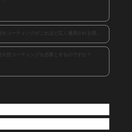
が火災の伝播に寄与する可能性が低くな
り、潜在的な損傷や建物の居住者への危害
のリスクが軽減されます。
鉄骨構造物に石膏ベースの耐火コーティングがこれほど広く適用される理由は何でしょうか?
耐火性コーティングを必要とするのですか？